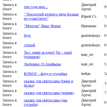
Запись в
Дмитрий
три года мне...
9
блоге
Артис
Запись в
" Писателей второго ряда больше
Юрий Ст
3
блоге
не существует"
Запись в
"Монток" Макс Фриш
Иримико
0
блоге
Запись в
буду
gratzinskaya
0
блоге
Запись в
стеной
gratzinskaya
0
блоге
Запись в
Ты с нами за одно! Ты – наш!
kate_rei
0
блоге
(отрывок)
Запись в
Любимое. О.Арефьева
kate_rei
5
блоге
Запись в
КОКОС - флуд и угадайка
belkin
5
блоге
Запись в
сказки для святослава (ёжик и
Дмитрий
3
блоге
белка)
Артис
Запись в
Дмитрий
сказки для святослава (червяк)
7
блоге
Артис
Запись в
сказки для святослава (два
Дмитрий
0
блоге
сугроба)
Артис