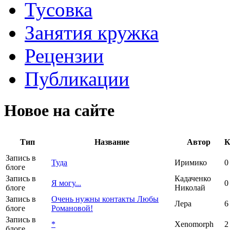
Тусовка
Занятия кружка
Рецензии
Публикации
Новое на сайте
Тип
Название
Автор
К
Запись в
Туда
Иримико
0
блоге
Запись в
Кадаченко
Я могу...
0
блоге
Николай
Запись в
Очень нужны контакты Любы
Лера
6
блоге
Романовой!
Запись в
*
Xenomorph
2
блоге