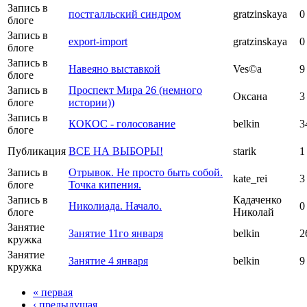
Запись в
постгалльский синдром
gratzinskaya
0
блоге
Запись в
export-import
gratzinskaya
0
блоге
Запись в
Навеяно выставкой
Ves©a
9
блоге
Запись в
Проспект Мира 26 (немного
Оксана
3
блоге
истории))
Запись в
КОКОС - голосование
belkin
3
блоге
Публикация
ВСЕ НА ВЫБОРЫ!
starik
1
Запись в
Отрывок. Не просто быть собой.
kate_rei
3
блоге
Точка кипения.
Запись в
Кадаченко
Николиада. Начало.
0
блоге
Николай
Занятие
Занятие 11го января
belkin
2
кружка
Занятие
Занятие 4 января
belkin
9
кружка
« первая
‹ предыдущая