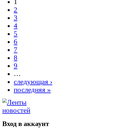
1
2
3
4
5
6
7
8
9
…
следующая ›
последняя »
Вход в аккаунт