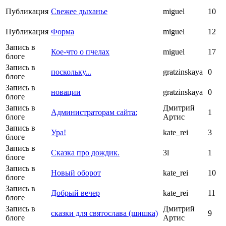
Публикация
Свежее дыханье
miguel
10
Публикация
Форма
miguel
12
Запись в
Кое-что о пчелах
miguel
17
блоге
Запись в
поскольку...
gratzinskaya
0
блоге
Запись в
новации
gratzinskaya
0
блоге
Запись в
Дмитрий
Администраторам сайта:
1
блоге
Артис
Запись в
Ура!
kate_rei
3
блоге
Запись в
Сказка про дождик.
3l
1
блоге
Запись в
Новый оборот
kate_rei
10
блоге
Запись в
Добрый вечер
kate_rei
11
блоге
Запись в
Дмитрий
сказки для святослава (шишка)
9
блоге
Артис