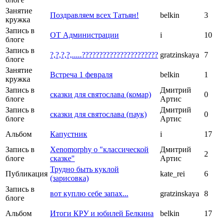
Занятие
Поздравляем всех Татьян!
belkin
3
кружка
Запись в
ОТ Администрации
i
10
блоге
Запись в
?,?,?,?,.....??????????????????????
gratzinskaya
7
блоге
Занятие
Встреча 1 февраля
belkin
1
кружка
Запись в
Дмитрий
сказки для святослава (комар)
0
блоге
Артис
Запись в
Дмитрий
сказки для святослава (паук)
0
блоге
Артис
Альбом
Капустник
i
17
Запись в
Xenomorphу о "классической
Дмитрий
2
блоге
сказке"
Артис
Трудно быть куклой
Публикация
kate_rei
6
(зарисовка)
Запись в
вот куплю себе запах...
gratzinskaya
8
блоге
Альбом
Итоги КРУ и юбилей Белкина
belkin
17