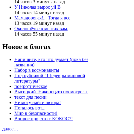
14 часов 3 минуты назад
У Николая вырос уй В
14 часов 14 минут назад
Мамадорогая!... Тогда я все
13 часов 19 минут назад
Околощёчье в мечтах вам,
14 часов 55 минут назад
Новое в блогах
Напишите, кто что думает (пока без
названия).
Набор в космонавнты
Под рубрикой "Шедевры мировой
литературы"
поэ(ро)тическое
Высоцкий. Наконец-то посмотрела.
текст для песни
Не могу найти автора!
Попалось вот...
Мир в безопасности!
Вопрос про, что с КОКОС?!
далее…