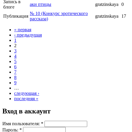
Запись в
аки птицы
gratzinskaya
0
блоге
№ 10 (Конкурс эротического
Публикация
gratzinskaya
17
рассказа)
« первая
‹ предыдущая
1
2
3
4
5
6
7
8
9
…
следующая ›
последняя »
Вход в аккаунт
Имя пользователя:
*
Пароль:
*