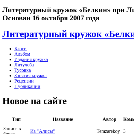
Литературный кружок «Белкин» при Лит
Основан 16 октября 2007 года
Литературный кружок «Белк
Блоги
Альбом
Издания кружка
Литучеба
Тусовка
Занятия кружка
Рецензии
Публикации
Новое на сайте
Тип
Название
Автор
Ком
Запись в
Из "Алисы"
Temzarekoy
3
блоге