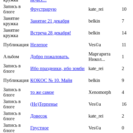
Запись в
Фрустрирую
kate_rei
10
блоге
Занятие
Занятие 21 декабря
belkin
7
кружка
Занятие
Встреча 28 декабря!
belkin
14
кружка
Публикация
Нелепое
Ves©a
11
Маргарита
Альбом
Добро пожаловать.
1
Никол...
Запись в
Ибо праздники, ибо зомби
kate_rei
2
блоге
Публикация
КОКОС № 10. Майя
belkin
9
Запись в
то же самое
Xenomorph
4
блоге
Запись в
(Не)Терпенье
Ves©a
16
блоге
Запись в
Довесок
kate_rei
2
блоге
Запись в
Грустное
Ves©a
0
блоге