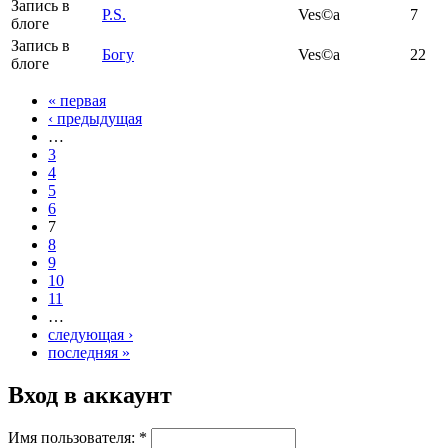
Запись в
P.S.
Ves©a
7
блоге
Запись в
Богу
Ves©a
22
блоге
« первая
‹ предыдущая
…
3
4
5
6
7
8
9
10
11
…
следующая ›
последняя »
Вход в аккаунт
Имя пользователя:
*