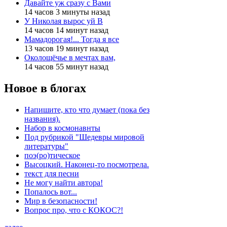
Давайте уж сразу с Вами
14 часов 3 минуты назад
У Николая вырос уй В
14 часов 14 минут назад
Мамадорогая!... Тогда я все
13 часов 19 минут назад
Околощёчье в мечтах вам,
14 часов 55 минут назад
Новое в блогах
Напишите, кто что думает (пока без
названия).
Набор в космонавнты
Под рубрикой "Шедевры мировой
литературы"
поэ(ро)тическое
Высоцкий. Наконец-то посмотрела.
текст для песни
Не могу найти автора!
Попалось вот...
Мир в безопасности!
Вопрос про, что с КОКОС?!