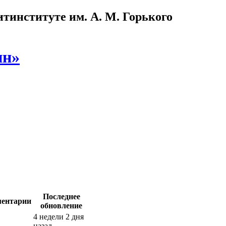
институте им. А. М. Горького
ин»
Последнее
ентарии
обновление
4 недели 2 дня
назад