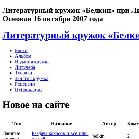
Литературный кружок «Белкин» при Лит
Основан 16 октября 2007 года
Литературный кружок «Белк
Блоги
Альбом
Издания кружка
Литучеба
Тусовка
Занятия кружка
Рецензии
Публикации
Новое на сайте
Тип
Название
Автор
Комм
Занятие
Раздача кокосов и всё-или-
belkin
2
кружка
не-всё...