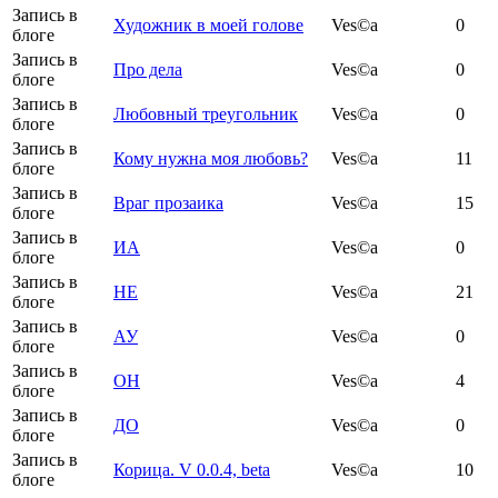
Запись в
Художник в моей голове
Ves©a
0
блоге
Запись в
Про дела
Ves©a
0
блоге
Запись в
Любовный треугольник
Ves©a
0
блоге
Запись в
Кому нужна моя любовь?
Ves©a
11
блоге
Запись в
Враг прозаика
Ves©a
15
блоге
Запись в
ИА
Ves©a
0
блоге
Запись в
НЕ
Ves©a
21
блоге
Запись в
АУ
Ves©a
0
блоге
Запись в
ОН
Ves©a
4
блоге
Запись в
ДО
Ves©a
0
блоге
Запись в
Корица. V 0.0.4, beta
Ves©a
10
блоге