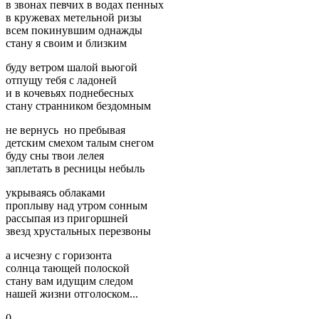
в звонах певчих в водах пенных
в кружевах метельной ризы
всем покинувшим однажды
стану я своим и близким
буду ветром шалой вьюгой
отпущу тебя с ладоней
и в кочевьях поднебесных
стану странником бездомным
не вернусь но пребывая
детским смехом талым снегом
буду сны твои лелея
заплетать в ресницы небыль
укрываясь облаками
проплыву над утром сонным
рассыпая из пригоршней
звезд хрустальных перезвоны
а исчезну с горизонта
солнца тающей полоской
стану вам идущим следом
нашей жизни отголоском...
0