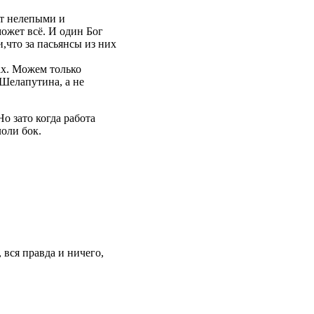
т нелепыми и
ожет всё. И один Бог
,что за пасьянсы из них
ах. Можем только
 Шелапутина, а не
 зато когда работа
лоли бок.
 вся правда и ничего,