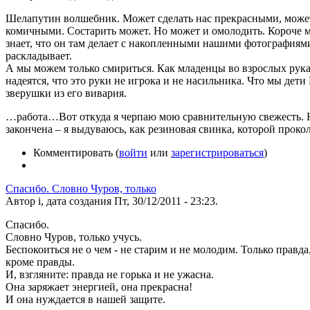
Шелапутин волшебник. Может сделать нас прекрасными, може
комичными. Состарить может. Но может и омолодить. Короче м
знает, что он там делает с накопленными нашими фотографиями
раскладывает.
А мы можем только смириться. Как младенцы во взрослых рук
надеятся, что это руки не игрока и не насильника. Что мы дети
зверушки из его вивария.
…работа…Вот откуда я черпаю мою сравнительную свежесть. Но
закончена – я выдуваюсь, как резиновая свинка, которой проко
Комментировать (
войти
или
зарегистрироваться
)
Спасибо. Словно Чуров, только
Автор i, дата создания Пт, 30/12/2011 - 23:23.
Спасибо.
Словно Чуров, только учусь.
Беспокоиться не о чем - не старим и не молодим. Только правда,
кроме правды.
И, взгляните: правда не горька и не ужасна.
Она заряжает энергией, она прекрасна!
И она нуждается в нашей защите.