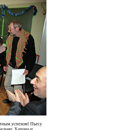
ятным успехом! Пьесу
едьму, Харона и