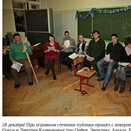
28 декабря! При огромном стечении публики прошёл с неверо
Ольги и Дмитрия Калмыковых про Орфея, Эвридику, Ангела, В