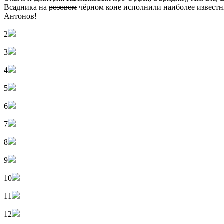
Всадника на
розовом
чёрном коне исполнили наиболее извест
Антонов!
2
3
4
5
6
7
8
9
10
11
12