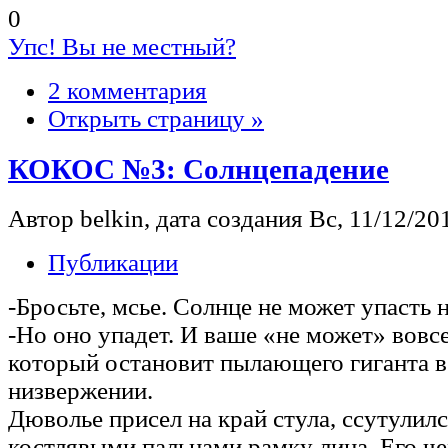
0
Упс! Вы не местный?
2 комментария
Открыть страницу »
КОКОС №3: Солнцепадение
Автор belkin, дата создания Вс, 11/12/201
Публикации
-Бросьте, мсье. Солнце не может упасть 
-Но оно упадет. И ваше «не может» вовсе
который остановит пылающего гиганта в
низвержении.
Дюволье присел на край стула, ссутулилс
костлявыми пальцами рамку лица. Его ч