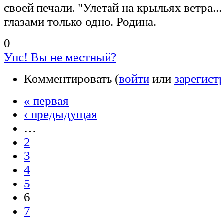
своей печали. "Улетай на крыльях ветра...
глазами только одно. Родина.
0
Упс! Вы не местный?
Комментировать (
войти
или
зарегист
« первая
‹ предыдущая
…
2
3
4
5
6
7