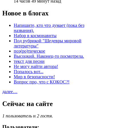
14 часов 49 минут назад
Новое в блогах
Напишите, кто что думает (пока без
названия).
Набор в космонавнты
Под рубрикой "Шедевры мировой
литературы"
поэ(ро)тическое
Высоцкий. Наконец-то посмотрела.
текст для песни
Не могу найти автора!
Попалось вот...
Мир в безопасности!
Вопрос про, что с КОКОС?!
далее…
Сейчас на сайте
1 пользователь
и
2 гостя
.
Пользователи: