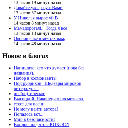
13 часов 19 минут назад
Давайте уж сразу с Вами
13 часов 57 минут назад
У Николая вырос уй В
14 часов 8 минут назад
Мамадорогая!... Тогда я все
13 часов 13 минут назад
Околощёчье в мечтах вам,
14 часов 48 минут назад
Новое в блогах
Напишите, кто что думает (пока без
названия).
Набор в космонавнты
Под рубрикой "Шедевры мировой
литературы"
поэ(ро)тическое
Высоцкий. Наконец-то посмотрела.
текст для песни
Не могу найти автора!
Попалось вот...
Мир в безопасности!
Вопрос про, что с КОКОС?!