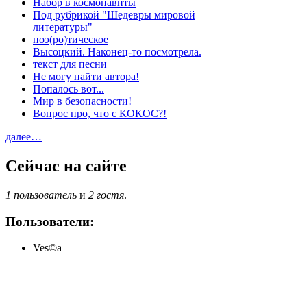
Набор в космонавнты
Под рубрикой "Шедевры мировой
литературы"
поэ(ро)тическое
Высоцкий. Наконец-то посмотрела.
текст для песни
Не могу найти автора!
Попалось вот...
Мир в безопасности!
Вопрос про, что с КОКОС?!
далее…
Сейчас на сайте
1 пользователь
и
2 гостя
.
Пользователи:
Ves©a