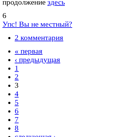
продолжение
здесь
6
Упс! Вы не местный?
2 комментария
« первая
‹ предыдущая
1
2
3
4
5
6
7
8
следующая ›