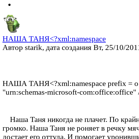
НАША ТАНЯ<?xml:namespace
Автор starik, дата создания Вт, 25/10/2011
НАША ТАНЯ<?xml:namespace prefix = o 
"urn:schemas-microsoft-com:office:office" 
Наша Таня никогда не плачет. По крайн
громко. Наша Таня не роняет в речку мя
достает его оттуда. И помогает уронив