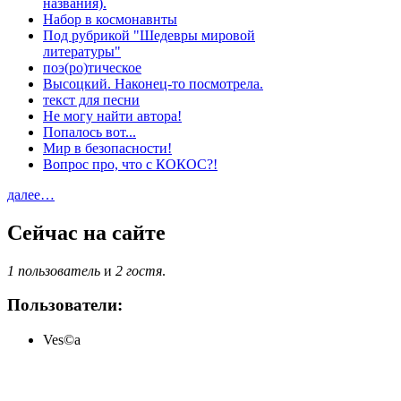
названия).
Набор в космонавнты
Под рубрикой "Шедевры мировой
литературы"
поэ(ро)тическое
Высоцкий. Наконец-то посмотрела.
текст для песни
Не могу найти автора!
Попалось вот...
Мир в безопасности!
Вопрос про, что с КОКОС?!
далее…
Сейчас на сайте
1 пользователь
и
2 гостя
.
Пользователи:
Ves©a