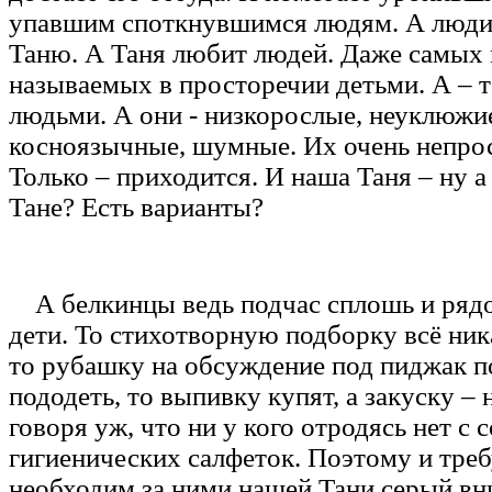
упавшим споткнувшимся людям. А люди
Таню. А Таня любит людей. Даже самых 
называемых в просторечии детьми. А – т
людьми. А они - низкорослые, неуклюжие
косноязычные, шумные. Их очень непро
Только – приходится. И наша Таня – ну а
Тане? Есть варианты?
А белкинцы ведь подчас сплошь и рядо
дети. То стихотворную подборку всё ник
то рубашку на обсуждение под пиджак п
пододеть, то выпивку купят, а закуску – н
говоря уж, что ни у кого отродясь нет с 
гигиенических салфеток. Поэтому и треб
необходим за ними нашей Тани серый в