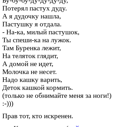
Бу-бу-бу-ду-ду-ду-ду,
Потерял пастух дуду.
А я дудочку нашла,
Пастушку я отдала.
- На-ка, милый пастушок,
Ты спеши-ка на лужок.
Там Буренка лежит,
На теляток глядит,
А домой не идет,
Молочка не несет.
Надо кашку варить,
Деток кашкой кормить.
(только не обнимайте меня за ноги!)
:-)))
Прав тот, кто искренен.