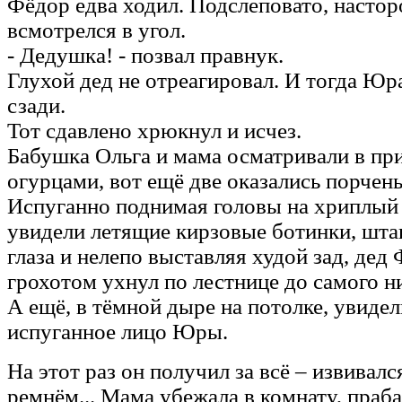
Фёдор едва ходил. Подслеповато, насто
всмотрелся в угол.
- Дедушка! - позвал правнук.
Глухой дед не отреагировал. И тогда Юр
сзади.
Тот сдавлено хрюкнул и исчез.
Бабушка Ольга и мама осматривали в пр
огурцами, вот ещё две оказались порчен
Испуганно поднимая головы на хриплый 
увидели летящие кирзовые ботинки, шта
глаза и нелепо выставляя худой зад, дед 
грохотом ухнул по лестнице до самого ни
А ещё, в тёмной дыре на потолке, увидел
испуганное лицо Юры.
На этот раз он получил за всё – извивалс
ремнём... Мама убежала в комнату, праб