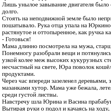
Лишь унылое завывание двигателя было
долго.
Стоять на неподвижной земле было непр
пошатывало. Рука отца упала на Юркино 
растянутое и оттопыренное, как ручка к
- Готовься!
Мама длинно посмотрела на мужа, старше
Понемногу разобрали вещи и потянулись
узкой колее меж высоких кукурузных ст
несчастный на свете, Юра поволок кошё
продуктами.
Через час впереди зазеленел деревьями, 
мазанками хутор. Мама уже бежала, лете
среди густой листвы.
Навстречу шла Юрина и Васина прабабу
Вытирая руки о подол и качаясь на ходу,