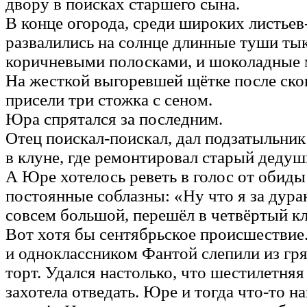
двору в поисках старшего сына.
В конце огорода, среди широких листьев-
развалились на солнце длинные туши тык
коричневыми полосками, и шоколадные 
На жесткой выгоревшей щётке после ск
присели три стожка с сеном.
Юра спрятался за последним.
Отец поискал-поискал, дал подзатыльник
в клуне, где ремонтировал старый дедуш
А Юре хотелось реветь в голос от обиды 
постоянные соблазны: «Ну что я за дура
совсем большой, перешёл в четвёртый кл
Вот хотя бы сентябрьское происшествие.
и одноклассником Фантой слепили из гр
торт. Удался настолько, что шестилетня
захотела отведать. Юре и тогда что-то 