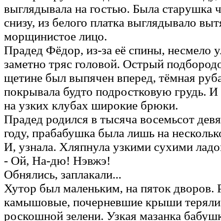
выглядывала на гостью. Была старушка ч
снизу, из белого платка выглядывало выт
морщинистое лицо.
Прадед Фёдор, из-за её спины, несмело 
заметно тряс головой. Острый подбородо
щетине был выпячен вперед, тёмная руб
покрывала будто подростковую грудь. И
на узких клубах широкие брюки.
Прадед родился в тысяча восемьсот дев
году, прабабушка была лишь на нескольк
И, узнала. Хляпнула узкими сухими лад
- Ой, На-дю! Нэвжэ!
Обнялись, заплакали...
Хутор был маленьким, на пяток дворов. 
камышовые, почерневшие крыши теряли
роскошной зелени. Узкая мазанка бабуш