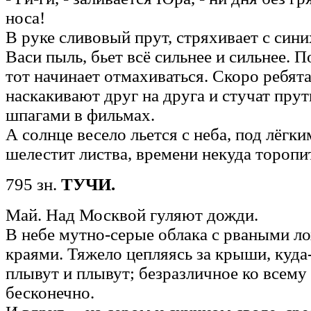
носа!
В руке сливовый прут, стряхивает с син
Васи пыль, бьет всё сильнее и сильнее. 
тот начинает отмахиваться. Скоро ребят
наскакивают друг на друга и стучат прут
шпагами в фильмах.
А солнце весело льется с неба, под лёгк
шелестит листва, времени некуда торопи
795 зн.
ТУЧИ.
Май. Над Москвой гуляют дожди.
В небе мутно-серые облака с рваными л
краями. Тяжело цепляясь за крыши, куда
плывут и плывут; безразличное ко всему
бесконечно.