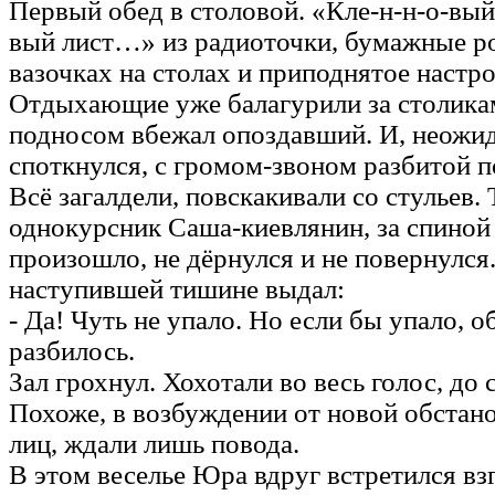
Первый обед в столовой. «Кле-н-н-о-вый 
вый лист…» из радиоточки, бумажные р
вазочках на столах и приподнятое настро
Отдыхающие уже балагурили за столикам
подносом вбежал опоздавший. И, неожи
споткнулся, с громом-звоном разбитой п
Всё загалдели, повскакивали со стульев. 
однокурсник Саша-киевлянин, за спиной 
произошло, не дёрнулся и не повернулся
наступившей тишине выдал:
- Да! Чуть не упало. Но если бы упало, о
разбилось.
Зал грохнул. Хохотали во весь голос, до с
Похоже, в возбуждении от новой обстан
лиц, ждали лишь повода.
В этом веселье Юра вдруг встретился вз