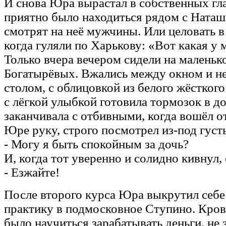
И снова Юра вырастал в собственных гла
приятно было находиться рядом с Наташк
смотрят на неё мужчины. Или целовать в 
когда гуляли по Харькову: «Вот какая у
Только вчера вечером сидели на маленьк
Богатырёвых. Вжались между окном и 
столом, с облицовкой из белого жёсткого
с лёгкой улыбкой готовила тормозок в д
заканчивала с отбивными, когда вошёл о
Юре руку, строго посмотрел из-под густ
- Могу я быть спокойным за дочь?
И, когда тот уверенно и солидно кивнул, 
- Езжайте!
После второго курса Юра выкрутил себе
практику в подмосковное Ступино. Кров
было научиться зарабатывать деньги, не