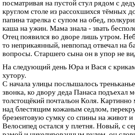
посматривая на пустой стул рядом с дед
круглом столе из рассохшихся тёмных д
папина тарелка с супом на обед, полкури
каша на ужин. Мама знала - звать беспол
Отец появился во дворе лишь утром. Не
то неприкаянный, невпопад отвечал на 
вопросы. Старшего сына он в упор не ви
На следующий день Юра и Вася с крикам
хутору.
С начала улицы послышалось треньканье
звонка, ко двору деда Панаса подъехал 
толстощёкий почтальон Коля. Картинно 
над блестящим кожаным седлом, перек
брезентовую сумку со спины на живот и 
Велосипед остался у плетня. Новый, с с
рамой и никелированным рулем, он слов