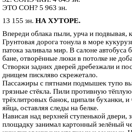
ЭТО СОН? 5 963 зн.
13 155 зн.
НА ХУТОРЕ.
Впереди облака пыли, урча и подвывая, 
Грунтовая дорога тонула в море кукуруз
патока заливала мир. В салоне автобуса 
бане, отворённые люки в потолке не доб
Створки задних дверей дребезжали и пос
днищем пискляво скрежетало.
Пассажиры с пятнами подмышек тупо вы
грязные стёкла. Пили противную тёплую
трёхлитровых банок, щипали буханки, и
яйца, оставляя следы на белке.
Нависая над верхней ступенькой двери,
площадку занимал картонный зелёный ч