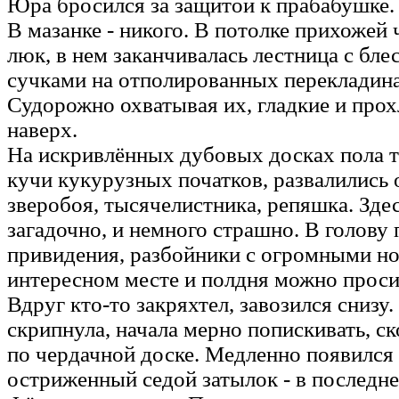
Юра бросился за защитой к прабабушке.
В мазанке - никого. В потолке прихожей 
люк, в нем заканчивалась лестница с бл
сучками на отполированных перекладина
Судорожно охватывая их, гладкие и прох
наверх.
На искривлённых дубовых досках пола т
кучи кукурузных початков, развалились 
зверобоя, тысячелистника, репяшка. Зде
загадочно, и немного страшно. В голову 
привидения, разбойники с огромными 
интересном месте и полдня можно проси
Вдруг кто-то закряхтел, завозился снизу
скрипнула, начала мерно попискивать, ск
по чердачной доске. Медленно появился
остриженный седой затылок - в последне