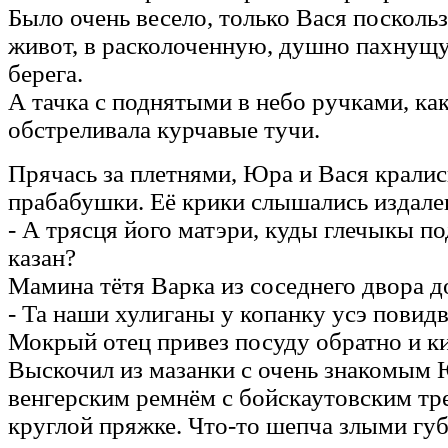
Было очень весело, только Вася поскольз
живот, в расколоченную, душно пахнущ
берега.
А тачка с поднятыми в небо ручками, как
обстреливала курчавые тучи.
Прячась за плетнями, Юра и Вася кралис
прабабушки. Её крики слышались издале
- А трясця його матэри, куды глечыкы по
казан?
Мамина тётя Варка из соседнего двора д
- Та наши хулиганы у копанку усэ повид
Мокрый отец привез посуду обратно и ки
Выскочил из мазанки с очень знакомым 
венгерским ремнём с бойскаутовским тр
круглой пряжке. Что-то шепча злыми губ