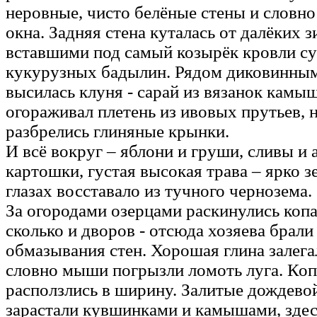
неровные, чисто белёные стены и словн
окна. Задняя стена куталась от далёких 
вставшими под самый козырёк кровли с
кукурузных бадылин. Рядом диковинны
высилась клуня - сарай из вязанок камы
огораживал плетень из ивовых прутьев, 
разбрелись глиняные крынки.
И всё вокруг – яблони и груши, сливы и
картошки, густая высокая трава – ярко зе
глазах восставало из тучного чернозема.
За огородами озерцами раскинулись копа
сколько и дворов - отсюда хозяева брали
обмазывания стен. Хорошая глина залега
словно мыши погрызли ломоть луга. Ко
расползлись в ширину. Залитые дождевой
зарастали кувшинками и камышами, здес