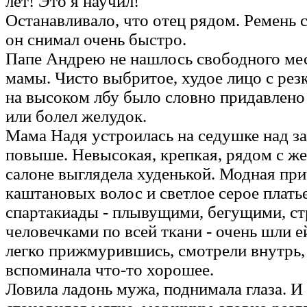
лет! Это я научил!
Останавливало, что отец рядом. Ремень 
он снимал очень быстро.
Папе Андрею не нашлось свободного мес
мамы. Чисто выбритое, худое лицо с ре
на высоком лбу было словно придавлено -
или болел желудок.
Мама Надя устроилась на седушке над з
повыше. Невысокая, крепкая, рядом с ж
салоне выглядела худенькой. Модная при
каштановых волос и светлое серое плать
спартакиады - плывущими, бегущими, 
человечками по всей ткани - очень шли ей
легко прижмурившись, смотрели внутрь,
вспоминала что-то хорошее.
Ловила ладонь мужа, поднимала глаза. И 