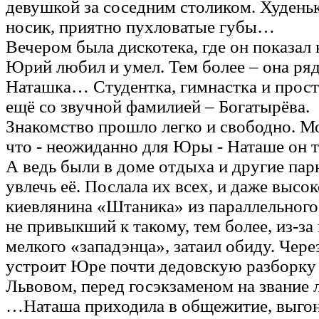
девушкой за соседним столиком. Худень
носик, приятно пухловатые губы…
Вечером была дискотека, где он показал 
Юрий любил и умел. Тем более – она ря
Наташка… Студентка, гимнастка и прост
ещё со звучной фамилией – Богатырёва.
Знакомство прошло легко и свободно. Мо
что - неожиданно для Юры - Наташе он 
А ведь были в доме отдыха и другие па
увлечь её. Послала их всех, и даже высок
киевлянина «Штаника» из параллельного 
не привыкший к такому, тем более, из-за 
мелкого «западэнца», затаил обиду. Через
устроит Юре почти дедовскую разборку 
Львовом, перед госэкзаменом на звание 
…Наташа приходила в общежитие, выгон