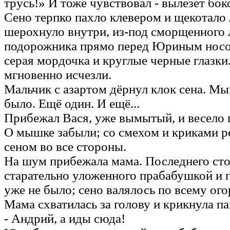
трусь!» И тоже чувствовал - вылезет б
Сено терпко пахло клевером и щекотало 
шерохнуло внутри, из-под сморщенного 
подорожника прямо перед Юриным носо
серая мордочка и круглые черные глазки. 
мгновенно исчезли.
Мальчик с азартом дёрнул клок сена. М
было. Ещё один. И ещё...
Прибежал Вася, уже вымытый, и весело 
О мышке забыли; со смехом и криками р
сеном во все стороны.
На шум прибежала мама. Последнего сто
старательно уложенного прабабушкой и 
уже не было; сено валялось по всему ого
Мама схватилась за голову и крикнула па
- Андрий, а иды сюда!