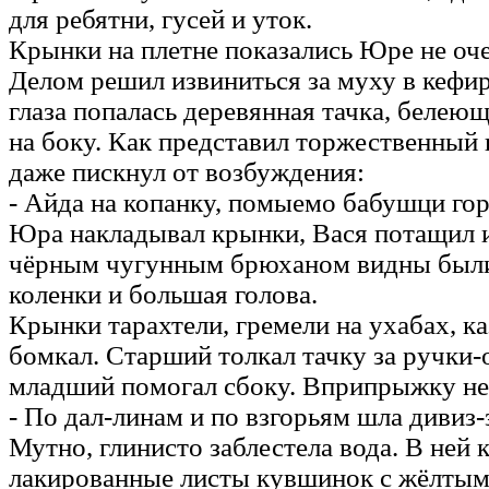
для ребятни, гусей и уток.
Крынки на плетне показались Юре не оч
Делом решил извиниться за муху в кефир
глаза попалась деревянная тачка, белею
на боку. Как представил торжественный
даже пискнул от возбуждения:
- Айда на копанку, помыемо бабушци го
Юра накладывал крынки, Вася потащил из
чёрным чугунным брюханом видны был
коленки и большая голова.
Крынки тарахтели, гремели на ухабах, к
бомкал. Старший толкал тачку за ручки-
младший помогал сбоку. Вприпрыжку нес
- По дал-линам и по взгорьям шла дивиз-
Мутно, глинисто заблестела вода. В ней 
лакированные листы кувшинок с жёлтым