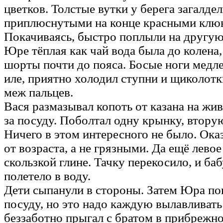
цветков. Толстые вутки у берега загалде
приплюснутыми на конце красными клю
Покачиваясь, быстро поплыли на другую
Юре тёплая как чай вода была до колена
шорты почти до пояса. Босые ноги медл
иле, приятно холодил ступни и щиколотк
меж пальцев.
Вася размазывал копоть от казана на жи
за посуду. Поболтал одну крынку, втор
Ничего в этом интересного не было. Ок
от возраста, а не грязными. Да ещё левое
скользкой глине. Тачку перекосило, и б
полетело в воду.
Дети сыпанули в стороны. Затем Юра по
посуду, но это надо каждую вылавливать
беззаботно прыгал с братом в прибрежно