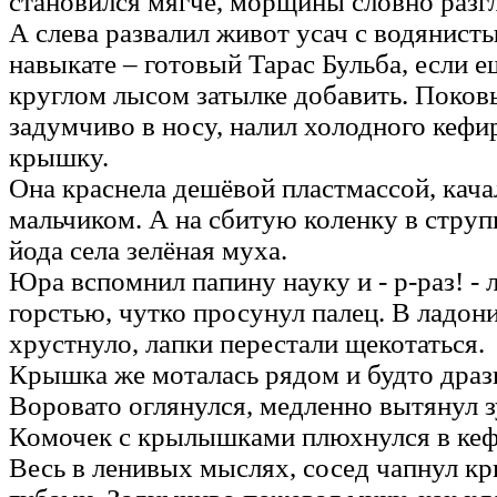
становился мягче, морщины словно разг
А слева развалил живот усач с водянист
навыкате – готовый Тарас Бульба, если е
круглом лысом затылке добавить. Поко
задумчиво в носу, налил холодного кефир
крышку.
Она краснела дешёвой пластмассой, кача
мальчиком. А на сбитую коленку в струп
йода села зелёная муха.
Юра вспомнил папину науку и - р-раз! - 
горстью, чутко просунул палец. В ладон
хрустнуло, лапки перестали щекотаться.
Крышка же моталась рядом и будто драз
Воровато оглянулся, медленно вытянул 
Комочек с крылышками плюхнулся в кеф
Весь в ленивых мыслях, сосед чапнул 