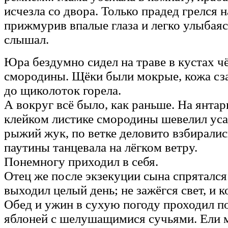
исчезла со двора. Только прадед грелся 
прижмурив впалые глаза и легко улыбаяс
слышал.
Юра бездумно сидел на траве в кустах ч
смородины. Щёки были мокрые, кожа сза
до щиколоток горела.
А вокруг всё было, как раньше. На янта
клейком листике смородины шевелил ус
рыжий жук, по ветке деловито взбиралис
паутины танцевала на лёгком ветру.
Понемногу приходил в себя.
Отец же после экзекуции сына спрятался 
выходил целый день; не зажёгся свет, и к
Обед и ужин в сухую погоду проходил п
яблоней с шелушащимися сучьями. Ели 