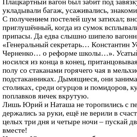
Плацкартный вагон был забит под завяз
укладывали багаж, усаживались, знакоми
С получением постелей шум затихал; вно
приглушённый, когда из сумок всплывал
припасы. Да едва слышно шипело вагонн
«Генеральный секретарь… Константин У
Черненко… о реформе школы…». Усаты
носился из конца в конец, пританцовыв
полу со стаканами горячего чая в мельх
подстаканниках. Дымящиеся, они занима
столиках, среди огурцов и помидоров, к
поплавков яичек вкрутую.
Лишь Юрий и Наташа не торопились с п
держались за руки, ещё не верили в счас
целых три дня и четыре ночи – пускай дв
вместе!