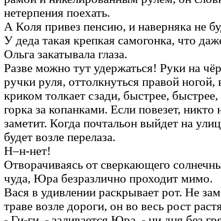
нетерпения поехать.
А Коля привез пенсию, и наверняка не бу
У деда такая крепкая самогонка, что да
Ольга закатывала глаза.
Разве можно тут удержаться! Руки на чё
ручки руля, оттолкнуться правой ногой, в
криком толкает сзади, быстрее, быстрее,
горка за копанками. Если повезет, никто 
заметит. Когда почтальон выйдет на улиц
будет возле перелаза.
Н–н-нет!
Отворачиваясь от сверкающего солнечн
чуда, Юра безразлично проходит мимо.
Вася в удивлении раскрывает рот. Не зам
траве возле дороги, он во весь рост раст
- Ги-ги, - заливается Юра, - ни дня без г