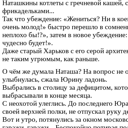
Наташкины котлеты с гречневой кашей, с
фрикадельками...
Так что убеждение: «Жениться? Ни в кое
очень молод!» быстро перешло в сомнени
неплохо бы!?», затем в новое убеждение
чудесно будет!».
Даже старый Харьков с его серой архите
не таким угрюмым, как раньше.
О чём же думала Наташа? На вопрос не о
улыбнулась, сжала Юрину ладонь.
Выбрались в столицу за дефицитом, кот
выбрасывали в конце месяца.
С неохотой улеглись. До последнего Юра
своей верхней полки, не отпускал руку 
Вот и утро, потянулись за окном москов
гаражи, гаражи... Беспокойно потирая по