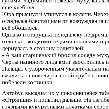
губами. Задумчиво пожевал муху, как х
ещё хлебнул.
Юра прыснул и уткнулся в колени. Чере
огляделся блестящими от возбуждения г
всё обошлось.
Однако и старушка неподалёку не дремал
головка с жидкими седыми волосами и р
дёрнулась в сторону родителей:
- А ваш старшенький бросил соседу мух
Черты папиного лица вмиг заострились и
Пальцы, с укороченным указательным на
сжались на никелированной трубе спинки
побелели костяшки.
Автобус высадил их у покосившейся таб
«Стряпши» и попылил дальше. На изгибе
грязными кукурузными початками серое 