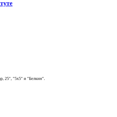
туте
, 25", "5х5" и "Белкин".