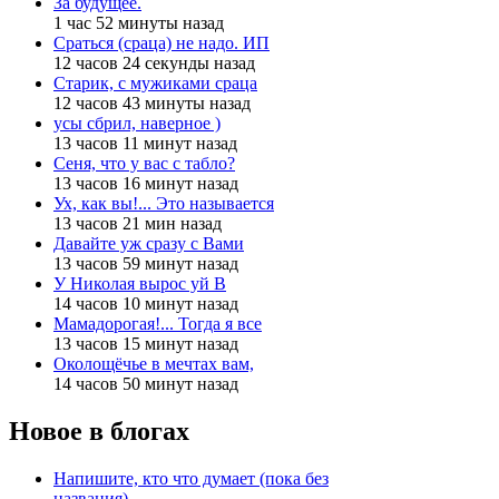
За будущее.
1 час 52 минуты назад
Сраться (сраца) не надо. ИП
12 часов 24 секунды назад
Старик, с мужиками сраца
12 часов 43 минуты назад
усы сбрил, наверное )
13 часов 11 минут назад
Сеня, что у вас с табло?
13 часов 16 минут назад
Ух, как вы!... Это называется
13 часов 21 мин назад
Давайте уж сразу с Вами
13 часов 59 минут назад
У Николая вырос уй В
14 часов 10 минут назад
Мамадорогая!... Тогда я все
13 часов 15 минут назад
Околощёчье в мечтах вам,
14 часов 50 минут назад
Новое в блогах
Напишите, кто что думает (пока без
названия).