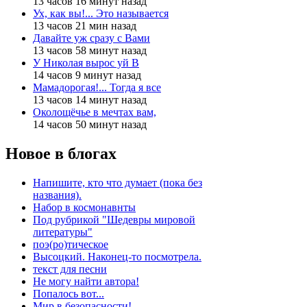
13 часов 16 минут назад
Ух, как вы!... Это называется
13 часов 21 мин назад
Давайте уж сразу с Вами
13 часов 58 минут назад
У Николая вырос уй В
14 часов 9 минут назад
Мамадорогая!... Тогда я все
13 часов 14 минут назад
Околощёчье в мечтах вам,
14 часов 50 минут назад
Новое в блогах
Напишите, кто что думает (пока без
названия).
Набор в космонавнты
Под рубрикой "Шедевры мировой
литературы"
поэ(ро)тическое
Высоцкий. Наконец-то посмотрела.
текст для песни
Не могу найти автора!
Попалось вот...
Мир в безопасности!